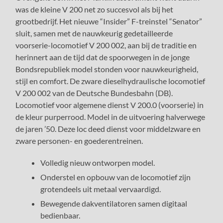
was de kleine V 200 net zo succesvol als bij het
grootbedrijf. Het nieuwe “Insider” F-treinstel “Senator”
sluit, samen met de nauwkeurig gedetailleerde
voorserie-locomotief V 200 002, aan bij de traditie en
herinnert aan de tijd dat de spoorwegen in de jonge
Bondsrepubliek model stonden voor nauwkeurigheid,
stijl en comfort. De zware dieselhydraulische locomotief
V 200 002 van de Deutsche Bundesbahn (DB).
Locomotief voor algemene dienst V 200.0 (voorserie) in
de kleur purperrood. Model in de uitvoering halverwege
de jaren ’50. Deze loc deed dienst voor middelzware en
zware personen- en goederentreinen.
Volledig nieuw ontworpen model.
Onderstel en opbouw van de locomotief zijn
grotendeels uit metaal vervaardigd.
Bewegende dakventilatoren samen digitaal
bedienbaar.