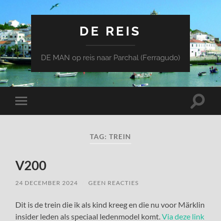
DE REIS
DE MAN op reis naar Parchal (Ferragudo)
Toggle
Toggle
zoekve
mobiel
menu
TAG:
TREIN
V200
24 DECEMBER 2024
/
GEEN REACTIES
Dit is de trein die ik als kind kreeg en die nu voor Märklin
insider leden als speciaal ledenmodel komt.
Via deze link