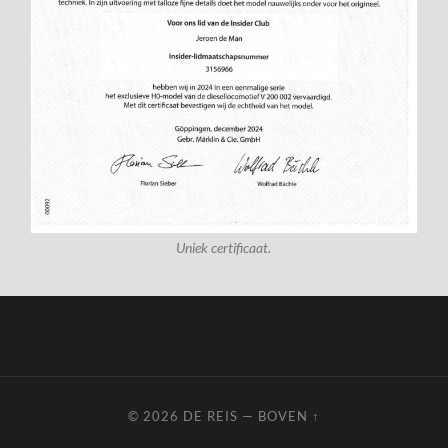
Uniek certificaat.
© 2026
DE REIS
—
BOVEN ↑