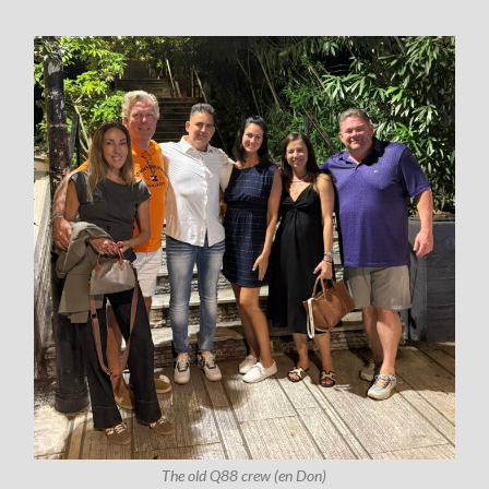
The old Q88 crew (en Don)