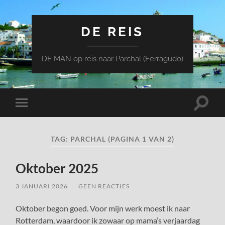
DE REIS
DE MAN op reis naar Parchal (Ferragudo)
Toggle
Toggle
zoekve
mobiel
menu
TAG:
PARCHAL
(PAGINA 1 VAN 2)
Oktober 2025
3 JANUARI 2026
/
GEEN REACTIES
Oktober begon goed. Voor mijn werk moest ik naar
Rotterdam, waardoor ik zowaar op mama’s verjaardag