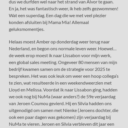
dus we durfden wel naar het strand van Alvor te gaan.
En ja, het was fantastisch weer, ik heb zelfs gezwommen!
Wat een superdag. Een dag die we met veel plezier
konden afsluiten bij Mama Mia! Allemaal
geluksmomentjes.
Helaas moest Amber op donderdag weer terug naar
Nederland, en begon ons normale leven weer. Hoewel…
de week erop moest ik naar Lissabon voor mijn werk,
een global sales meeting. Ongeveer 80 mensen van mijn
bedrijf kwamen samen om de strategie voor 2025 te
bespreken. Het was ook leuk om weer een hoop collega’s
te zien, wat resulteerde in een weekendweerzien met
Lloyd en Melissa. Voordat ik naar Lissabon ging, hadden
we ook nog bij NuMa (waar anders?) de 59e verjaardag
van Jeroen Coumou gevierd. Hij en Silvia hadden ons
uitgenodigd om samen met Nienke (Jeroens dochter, die
ook een paar dagen was gekomen) zijn verjaardag bij
NuMa te vieren. Jeroen en Silvia verbleven dit jaar een