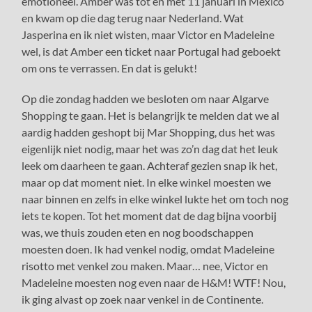
emotioneel. Amber was tot en met 11 januari in Mexico
en kwam op die dag terug naar Nederland. Wat
Jasperina en ik niet wisten, maar Victor en Madeleine
wel, is dat Amber een ticket naar Portugal had geboekt
om ons te verrassen. En dat is gelukt!
Op die zondag hadden we besloten om naar Algarve
Shopping te gaan. Het is belangrijk te melden dat we al
aardig hadden geshopt bij Mar Shopping, dus het was
eigenlijk niet nodig, maar het was zo’n dag dat het leuk
leek om daarheen te gaan. Achteraf gezien snap ik het,
maar op dat moment niet. In elke winkel moesten we
naar binnen en zelfs in elke winkel lukte het om toch nog
iets te kopen. Tot het moment dat de dag bijna voorbij
was, we thuis zouden eten en nog boodschappen
moesten doen. Ik had venkel nodig, omdat Madeleine
risotto met venkel zou maken. Maar… nee, Victor en
Madeleine moesten nog even naar de H&M! WTF! Nou,
ik ging alvast op zoek naar venkel in de Continente.