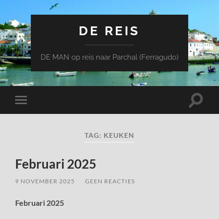
DE REIS
DE MAN op reis naar Parchal (Ferragudo)
Toggle
Toggle
zoekve
mobiel
menu
TAG:
KEUKEN
Februari 2025
9 NOVEMBER 2025
/
GEEN REACTIES
Februari 2025